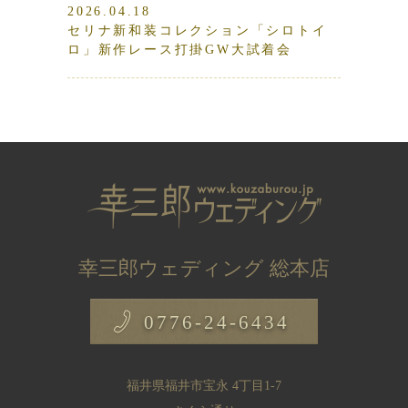
2026.04.18
セリナ新和装コレクション「シロトイ
ロ」新作レース打掛GW大試着会
幸三郎ウェディング 総本店
0776-24-6434
福井県福井市宝永 4丁目1-7