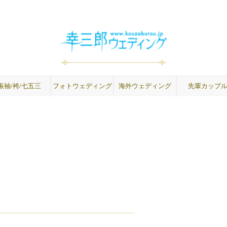
振袖/袴/七五三
フォトウェディング
海外ウェディング
先輩カップ
成人式振袖
卒業式袴
紋付袴
七五三