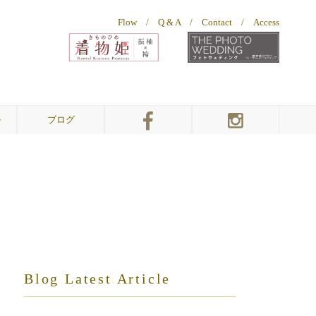
Flow
/
Q & A
/
Contact
/
Access
ル
ブログ
幸三郎ウェディング
幸三郎ウェディング
幸三郎ウェディング
着物姫
着物姫
振袖＆袴
総本店
お客様ギャラリー
総本店
敦賀店
Blog Latest Article