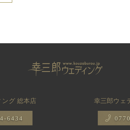
ング 総本店
幸三郎ウェ
4-6434
077