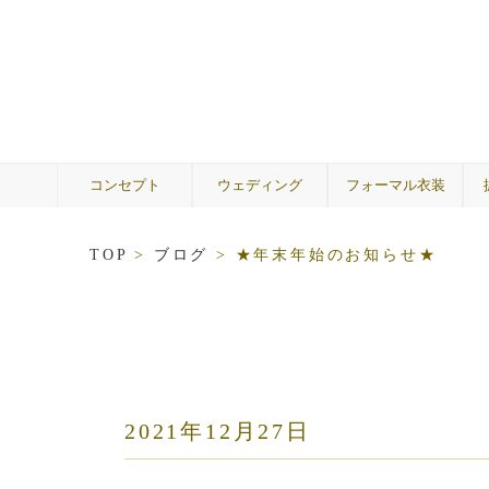
コンセプト
ウェディング
フォーマル衣装
ウェディングドレス
A by Hatsuko Endo
カラードレス
メンズ
着物
ゲスト
両親
TOP
>
ブログ
>
★年末年始のお知らせ★
2021年12月27日