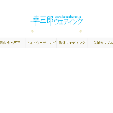
振袖/袴/七五三
フォトウェディング
海外ウェディング
先輩カップ
成人式振袖
卒業式袴
紋付袴
七五三