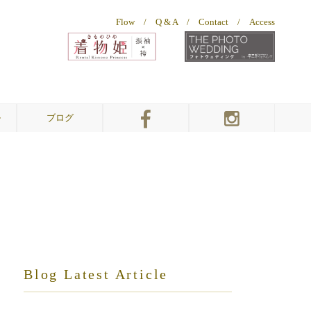
Flow
/
Q & A
/
Contact
/
Access
ル
ブログ
幸三郎ウェディング
幸三郎ウェディング
幸三郎ウェディング
着物姫
着物姫
振袖＆袴
総本店
お客様ギャラリー
総本店
敦賀店
Blog Latest Article