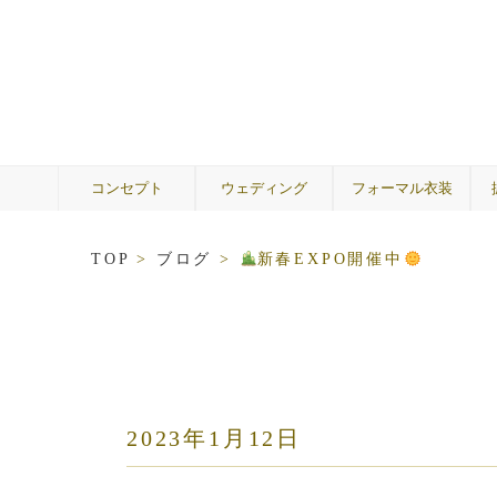
コンセプト
ウェディング
フォーマル衣装
ウェディングドレス
A by Hatsuko Endo
カラードレス
メンズ
着物
ゲスト
両親
TOP
>
ブログ
>
新春EXPO開催中
2023年1月12日