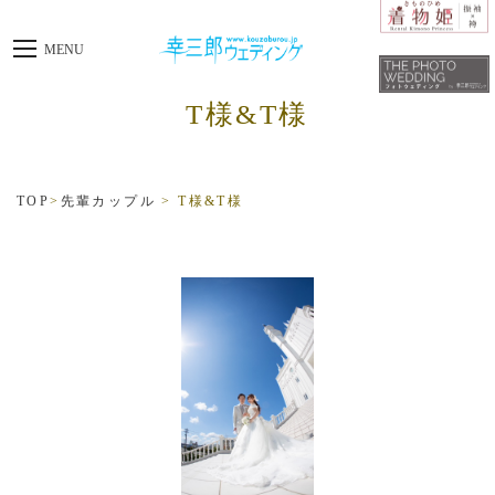
toggle
MENU
navigation
T様&T様
TOP
>
先輩カップル
>
T様&T様