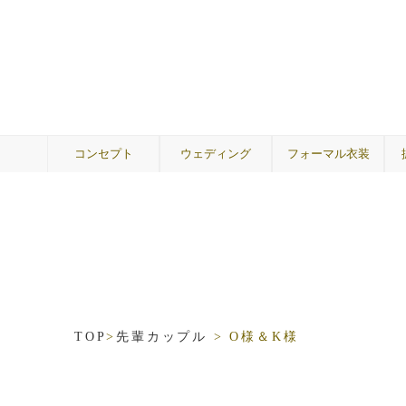
コンセプト
ウェディング
フォーマル衣装
ウェディングドレス
A by Hatsuko Endo
カラードレス
メンズ
着物
ゲスト
両親
TOP
>
先輩カップル
>
O様＆K様