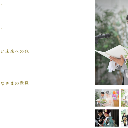
式。
人。
るい未来への兆
みなさまの意見