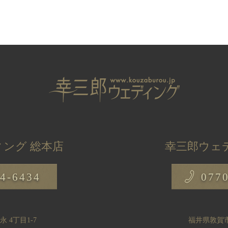
ング 総本店
幸三郎ウェ
4-6434
077
 4丁目1-7
福井県敦賀市