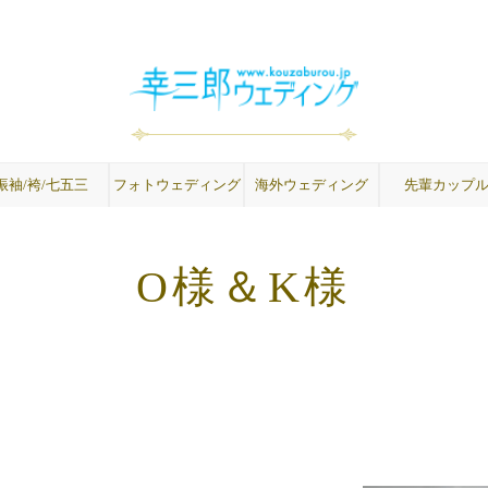
振袖/袴/七五三
フォトウェディング
海外ウェディング
先輩カップ
成人式振袖
卒業式袴
紋付袴
七五三
O様＆K様