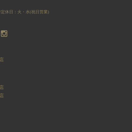
:00/定休日：火・水(祝日営業)
店
店
店
ー