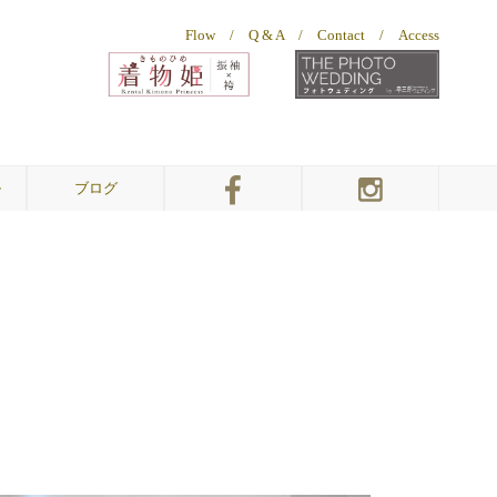
Flow
/
Q & A
/
Contact
/
Access
ル
ブログ
幸三郎ウェディング
幸三郎ウェディング
幸三郎ウェディング
着物姫
着物姫
振袖＆袴
総本店
お客様ギャラリー
総本店
敦賀店