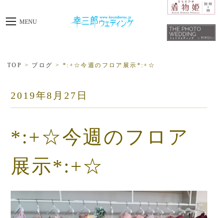
toggle
MENU
navigation
TOP
>
ブログ
>
*:+☆今週のフロア展示*:+☆
2019年8月27日
*:+☆今週のフロア
展示*:+☆