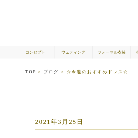
コンセプト
ウェディング
フォーマル衣装
ウェディングドレス
A by Hatsuko Endo
カラードレス
メンズ
着物
ゲスト
両親
TOP
>
ブログ
>
☆今週のおすすめドレス☆
2021年3月25日