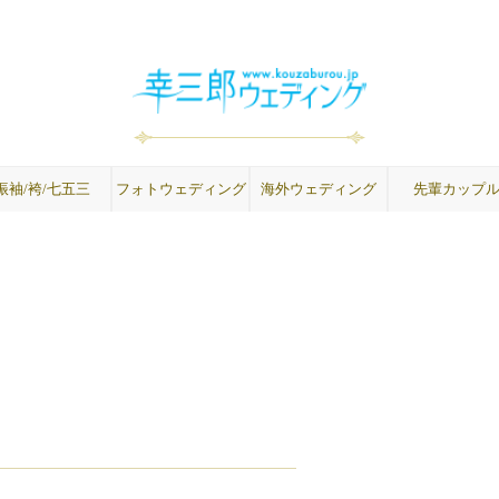
振袖/袴/七五三
フォトウェディング
海外ウェディング
先輩カップ
成人式振袖
卒業式袴
紋付袴
七五三