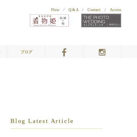
Flow
/
Q & A
/
Contact
/
Access
ル
ブログ
幸三郎ウェディング
幸三郎ウェディング
幸三郎ウェディング
着物姫
着物姫
振袖＆袴
総本店
お客様ギャラリー
総本店
敦賀店
Blog Latest Article