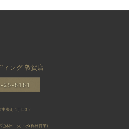
ディング 敦賀店
0-25-8181
中央町 1丁目3-7
:00/定休日：火・水(祝日営業)