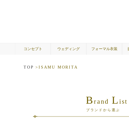
コンセプト
ウェディング
フォーマル衣装
ウェディングドレス
A by Hatsuko Endo
カラードレス
メンズ
着物
ゲスト
両親
TOP
>
ISAMU MORITA
B
L
rand
ist