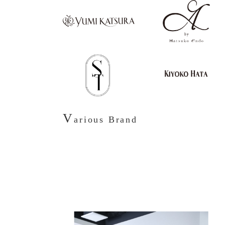
V
arious Brand