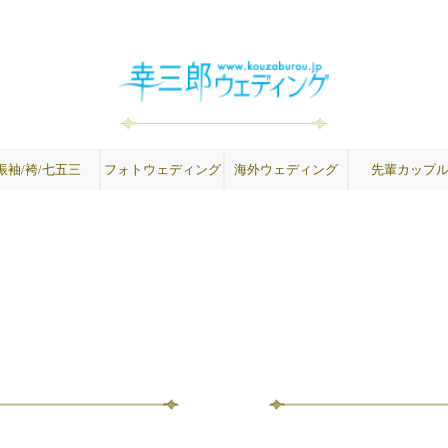
振袖/袴/七五三
フォトウェディング
海外ウェディング
先輩カップ
成人式振袖
卒業式袴
紋付袴
七五三