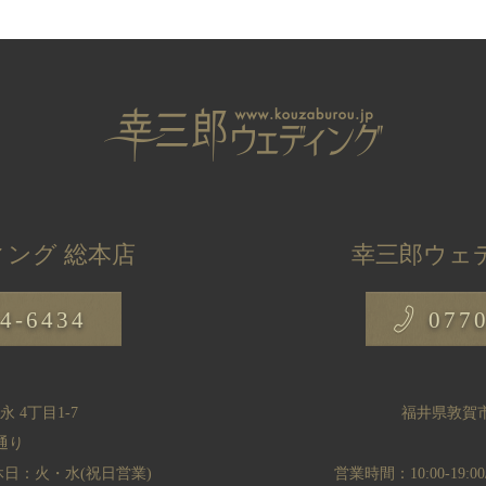
ング 総本店
幸三郎ウェ
4-6434
077
 4丁目1-7
福井県敦賀市
通り
/定休日：火・水(祝日営業)
営業時間：10:00-19