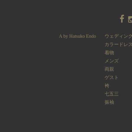
A by Hatsuko Endo
ウェディン
カラードレ
着物
メンズ
両親
ゲスト
袴
七五三
振袖