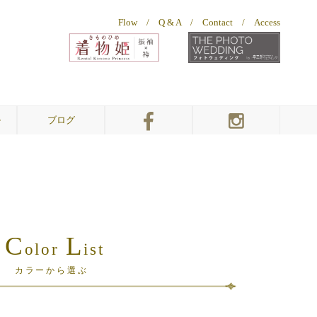
Flow
/
Q & A
/
Contact
/
Access
ル
ブログ
幸三郎ウェディング
幸三郎ウェディング
幸三郎ウェディング
着物姫
着物姫
振袖＆袴
総本店
お客様ギャラリー
総本店
敦賀店
C
L
olor
ist